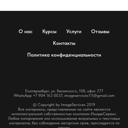
О нас
Курсы
Услуги
Отзывы
Контакты
Политика конфиденциальности
Екатеринбург, ул. Белинского, 108, офис 277
WhatsApp +7 904 163 0037, imageservices111@gmail.com
© Copyright by ImageServices 2019
Все материалы, представленные на сайте являются
интеллектуальной собственностью компании ИмиджСервис.
Любое копирование или использование визуальных и текстовых
материалов, без соблюдения авторских прав, преследуется по
закону.