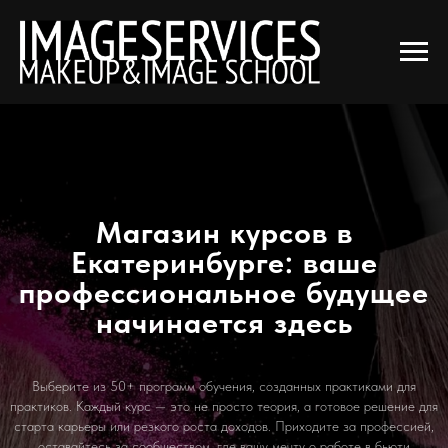
Главная
Магазин
→
→
Инструменты, дополнительные материалы
Магазин курсов в
Екатеринбурге: ваше
профессиональное будущее
начинается здесь
Выберите из 50+ программ обучения, созданных практиками для
практиков. Каждый курс — это не просто теория, а готовое решение для
старта карьеры или резкого роста доходов. Приходите за профессией,
оставайтесь за сообществом, где вашу мечту о работе в бьюти