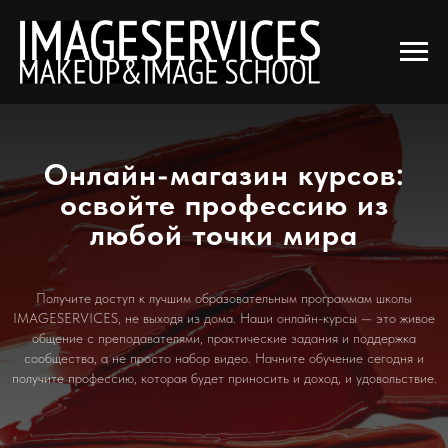
Главная
Магазин
видео-уроки
→
→
Онлайн-магазин курсов:
освойте профессию из
любой точки мира
Получите доступ к лучшим образовательным программам школы
IMAGESERVICES, не выходя из дома. Наши онлайн-курсы — это живое
общение с преподавателями, практические задания и поддержка
сообщества, а не просто набор видео. Начните обучение сегодня и
получите профессию, которая будет приносить и доход, и удовольствие.