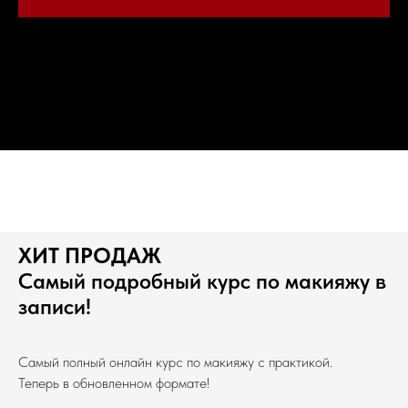
Если в течение часа наш менеджер не свяжется с вами,
пожалуйста позвоните нам по телефону или напишите в мессенджерах +7 904
163 0037
ХИТ ПРОДАЖ
Самый подробный курс по макияжу в
записи!
Самый полный онлайн курс по макияжу с практикой.
Теперь в обновленном формате!